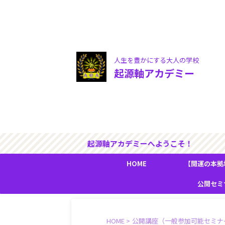
人生を豊かにする大人の学校
起源軸アカデミー
起源軸アカデミーへよう
HOME
【開運の本拠
『人生の流
公開セミ
HOME
>
公開講座（一般参加可能セミナ