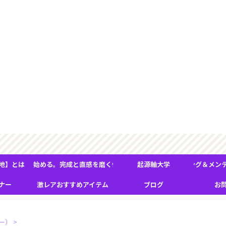
こそ！ 物質的な現象の奥にあ
地】とは
れ』が変わり始める。完成と直感を磨く体験型フィールドワーク
起源軸大学
ＢＭＳヒーリング＆メンテナ
ナー
激レアおすすめアイテム
ブログ
お
ー）
>