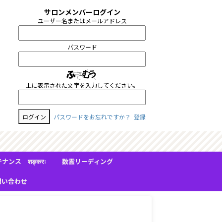
サロンメンバーログイン
ユーザー名またはメールアドレス
パスワード
上に表示された文字を入力してください。
パスワードをお忘れですか？
登録
る《本質》を大切にできる人
ンス शङ्करः（シャンカラ）
数霊リーディング
問い合わせ