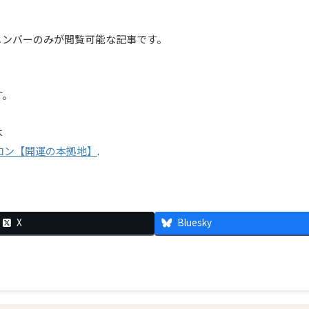
メンバーのみが閲覧可能な記事です。
す。
は
ロン【開運の本拠地】
.
X
Bluesky