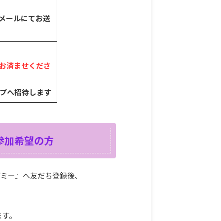
別メールにてお送
お済ませくださ
ープへ招待します
ご参加希望の方
デミー』へ友だち登録後、
。
ます。