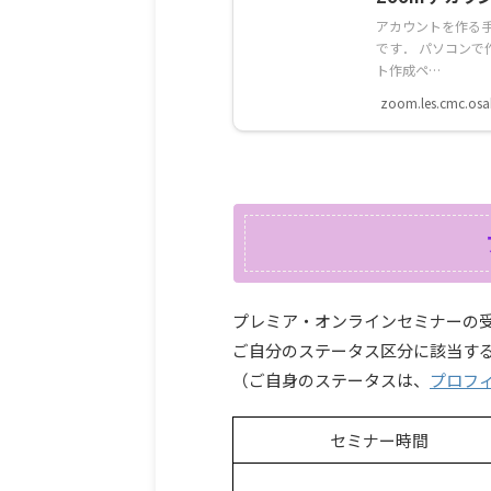
アカウントを作る手
です． パソコンで
ト作成ペ…
zoom.les.cmc.osak
プレミア・オンラインセミナーの
ご自分のステータス区分に該当す
（ご自身のステータスは、
プロフ
セミナー時間