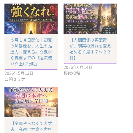
５月１４日開催｜初夏
【人間関係の再配置
の熱暴走を、人生の推
が、現実の流れを変え
進力へ変える。立夏か
始める６月１７〜２３
ら夏至までの『運気流
日】
バク上げ行動』
2026年6月14日
2026年5月13日
類似投稿
公開セミナー
【全部やらなくて大丈
夫。今週は本命へ力を