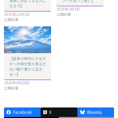
現実に対応できる人に
ワードは『丁寧』】
なろう】
2026年2月3日
2025年11月1日
公開記事
公開記事
【変革の時代に火を灯
す〜内側を整え揺るぎ
ない軸で豊かに生き
る〜】
2026年4月29日
公開記事
Facebook
X
Bluesky