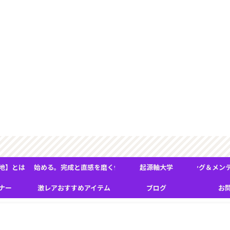
な現象の奥にある《本質》を大
地】とは
れ』が変わり始める。完成と直感を磨く体験型フィールドワーク
起源軸大学
ＢＭＳヒーリング＆メンテナ
ナー
激レアおすすめアイテム
ブログ
お