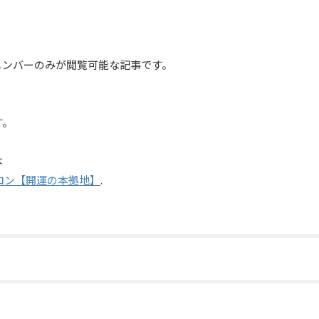
メンバーのみが閲覧可能な記事です。
す。
は
ロン【開運の本拠地】
.