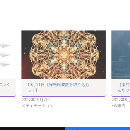
ていく
10月11日【好転周波数を取り込も
【激的
う！】
んだフ
2022年10月7日
2022年8
メディテーション
FW報告