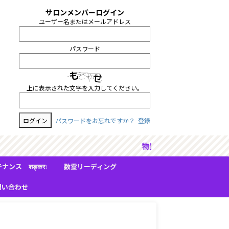
サロンメンバーログイン
ユーザー名またはメールアドレス
パスワード
上に表示された文字を入力してください。
パスワードをお忘れですか？
登録
本質》を大切にできる人のた
ンス शङ्करः（シャンカラ）
数霊リーディング
問い合わせ