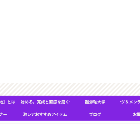
！ 物質的な現象の奥にある《
地】とは
れ』が変わり始める。完成と直感を磨く体験型フィールドワーク
起源軸大学
ＢＭＳヒーリング＆メンテナ
ナー
激レアおすすめアイテム
ブログ
お