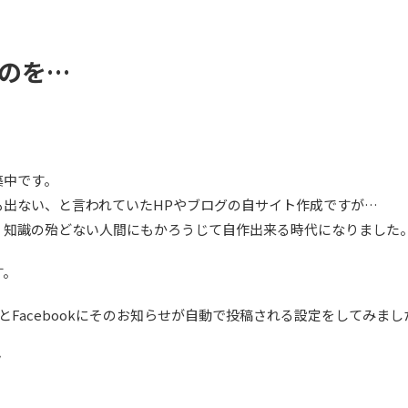
ものを…
築中です。
も出ない、と言われていたHPやブログの自サイト作成ですが…
、知識の殆どない人間にもかろうじて自作出来る時代になりました
す。
erとFacebookにそのお知らせが自動で投稿される設定をしてみまし
ｗ