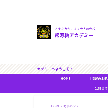
人生を豊かにする大人の学校
起源軸アカデミー
起源軸アカデミーへようこそ
HOME
【開運の本拠
『人生の流
公開セミ
HOME
>
時事ネタ
>