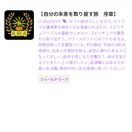
【自分の未来を取り戻す旅 序章】
2022/8/19
もっと自分らしくなろう
,
カリス
マな講演家を崇めてもお金取られるだけ
,
スピリチ
ュアリズムは霊能力じゃない
,
スピリチュアル難民
から抜け出そう
,
パワースポットにはワナもあるよ
,
参陸玖琉って言葉知ってる
,
天の御柱
,
宇宙の法則を
実用化
,
日本人の意味を知る
,
自信に満ちたあなたに
なってほしい
,
自分を信じる力を養おう
,
自分を生き
るひとをたくさん増やしたい
,
起源軸とはあなたの
奥にある軸
,
身体の中にある真理に気づいてほしい
フィールドワーク