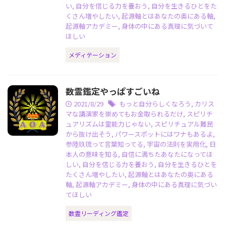
い
,
自分を信じる力を養おう
,
自分を生きるひとをた
くさん増やしたい
,
起源軸とはあなたの奥にある軸
,
起源軸アカデミー
,
身体の中にある真理に気づいて
ほしい
メディテーション
数霊鑑定やっぱすごいね
2021/8/29
もっと自分らしくなろう
,
カリス
マな講演家を崇めてもお金取られるだけ
,
スピリチ
ュアリズムは霊能力じゃない
,
スピリチュアル難民
から抜け出そう
,
パワースポットにはワナもあるよ
,
参陸玖琉って言葉知ってる
,
宇宙の法則を実用化
,
日
本人の意味を知る
,
自信に満ちたあなたになってほ
しい
,
自分を信じる力を養おう
,
自分を生きるひとを
たくさん増やしたい
,
起源軸とはあなたの奥にある
軸
,
起源軸アカデミー
,
身体の中にある真理に気づい
てほしい
数霊リーディング鑑定