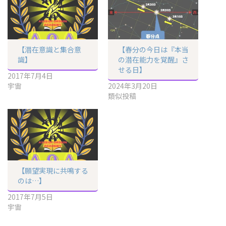
【潜在意識と集合意
【春分の今日は『本当
識】
の潜在能力を覚醒』さ
せる日】
2017年7月4日
宇宙
2024年3月20日
類似投稿
【願望実現に共鳴する
のは…】
2017年7月5日
宇宙