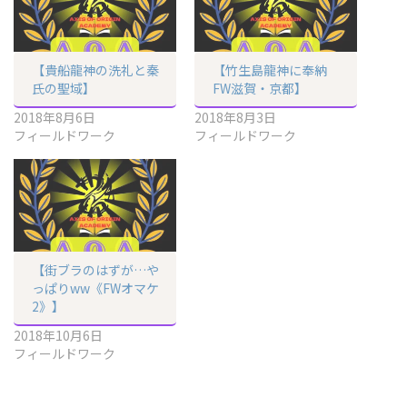
【貴船龍神の洗礼と秦
【竹生島龍神に奉納
氏の聖域】
FW滋賀・京都】
2018年8月6日
2018年8月3日
フィールドワーク
フィールドワーク
【街ブラのはずが…や
っぱりww《FWオマケ
2》】
2018年10月6日
フィールドワーク