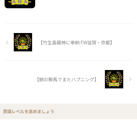
【竹生島龍神に奉納 FW滋賀・京都】
【朝の鞍馬でまたハプニング】
識レベルを高めましょう