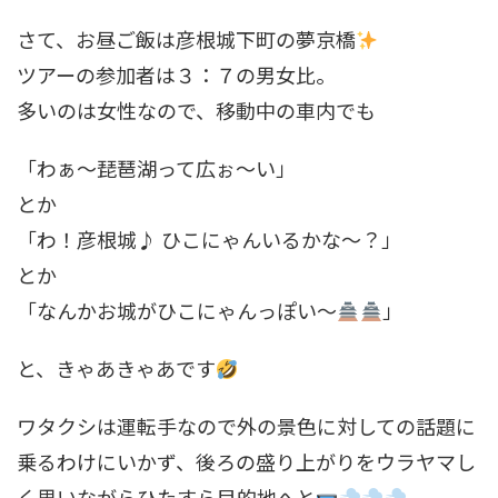
さて、お昼ご飯は彦根城下町の夢京橋
ツアーの参加者は３：７の男女比。
多いのは女性なので、移動中の車内でも
「わぁ～琵琶湖って広ぉ～い」
とか
「わ！彦根城♪ ひこにゃんいるかな～？」
とか
「なんかお城がひこにゃんっぽい～
」
と、きゃあきゃあです
ワタクシは運転手なので外の景色に対しての話題に
乗るわけにいかず、後ろの盛り上がりをウラヤマし
く思いながらひたすら目的地へと